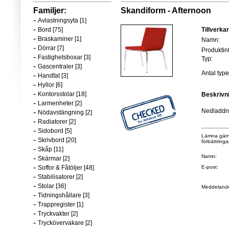
Familjer:
Skandiform - Afternoon
-
Avlastningsyta [1]
-
Bord [75]
Tillverka
-
Braskaminer [1]
Namn:
-
Dörrar [7]
Produktin
-
Fastighetsboxar [3]
Typ:
-
Gascentraler [3]
Antal typer
-
Handfat [3]
-
Hyllor [6]
-
Kontorsstolar [18]
Beskrivn
-
Larmenheter [2]
-
Nedladdni
Nödavstängning [2]
-
Radiatorer [2]
-
Sidobord [5]
Lämna gärna
-
Skrivbord [20]
förbättringa
-
Skåp [11]
-
Namn:
Skärmar [2]
-
Soffor & Fåtöljer [48]
E-post:
-
Stabilisatorer [2]
-
Stolar [36]
Meddeland
-
Tidningshållare [3]
-
Trappregister [1]
-
Tryckvakter [2]
-
Tryckövervakare [2]