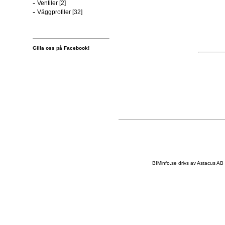
-
Ventiler [2]
-
Väggprofiler [32]
Gilla oss på Facebook!
BIMinfo.se drivs av
Astacus AB