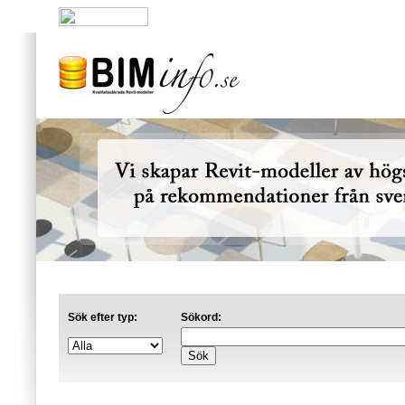
Nyheter
|
Affärsområden
|
Referenser
|
Om 
Sök efter typ:
Sökord: