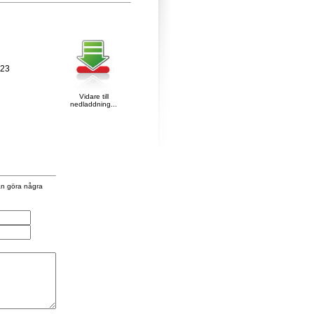
223
Vidare till
nedladdning...
an göra några