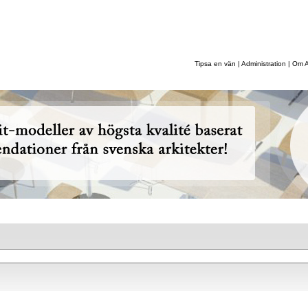
ffärsområden
|
Referenser
|
Om Astacus
|
Kontakt
Tipsa en vän
|
Administration
|
Om A