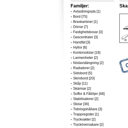
Familjer:
Ska
-
Avlastningsyta [1]
-
Bord [75]
-
Braskaminer [1]
-
Dörrar [7]
-
Fastighetsboxar [3]
-
Gascentraler [3]
-
Handfat [3]
-
Hyllor [6]
-
Kontorsstolar [18]
-
Larmenheter [2]
-
Nödavstängning [2]
-
Radiatorer [2]
-
Sidobord [5]
-
Skrivbord [20]
-
Skåp [11]
-
Skärmar [2]
-
Soffor & Fåtöljer [48]
-
Stabilisatorer [2]
-
Stolar [36]
-
Tidningshållare [3]
-
Trappregister [1]
-
Tryckvakter [2]
-
Tryckövervakare [2]