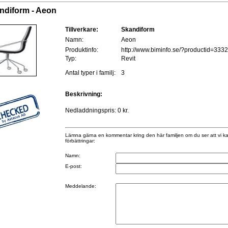
ndiform - Aeon
Tillverkare:
Skandiform
Namn:
Aeon
Produktinfo:
http://www.biminfo.se/?productid=333
Typ:
Revit
Antal typer i familj:
3
Beskrivning:
Nedladdningspris: 0 kr.
Lämna gärna en kommentar kring den här familjen om du ser att vi k
förbättringar:
Namn:
E-post:
Meddelande: