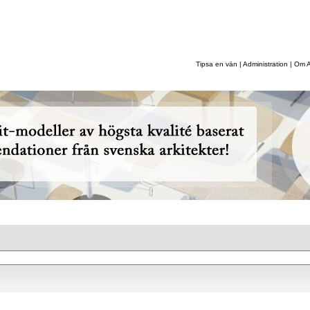
ffärsområden
|
Referenser
|
Om Astacus
|
Kontakt
Tipsa en vän
|
Administration
|
Om A