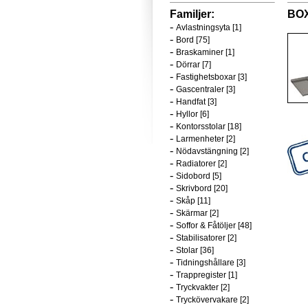
Familjer:
BOX
-
Avlastningsyta [1]
-
Bord [75]
-
Braskaminer [1]
-
Dörrar [7]
-
Fastighetsboxar [3]
-
Gascentraler [3]
-
Handfat [3]
-
Hyllor [6]
-
Kontorsstolar [18]
-
Larmenheter [2]
-
Nödavstängning [2]
-
Radiatorer [2]
-
Sidobord [5]
-
Skrivbord [20]
-
Skåp [11]
-
Skärmar [2]
-
Soffor & Fåtöljer [48]
-
Stabilisatorer [2]
-
Stolar [36]
-
Tidningshållare [3]
-
Trappregister [1]
-
Tryckvakter [2]
-
Tryckövervakare [2]