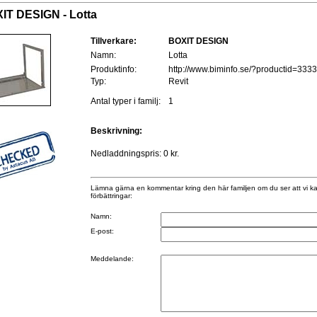
IT DESIGN - Lotta
Tillverkare:
BOXIT DESIGN
Namn:
Lotta
Produktinfo:
http://www.biminfo.se/?productid=333
Typ:
Revit
Antal typer i familj:
1
Beskrivning:
Nedladdningspris: 0 kr.
Lämna gärna en kommentar kring den här familjen om du ser att vi k
förbättringar:
Namn:
E-post:
Meddelande: