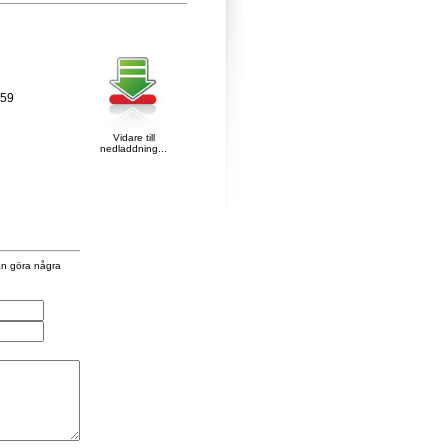
359
Vidare till
nedladdning...
an göra några