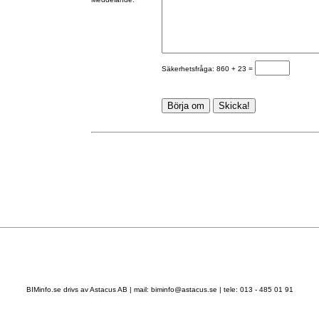
Säkerhetsfråga: 860 + 23 =
BIMinfo.se drivs av
Astacus AB
| mail:
biminfo@astacus.se
| tele: 013 - 485 01 91