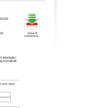
20x150
133
Vidare till
nedladdning...
n arbetsyta i
g och lätt att
an göra några