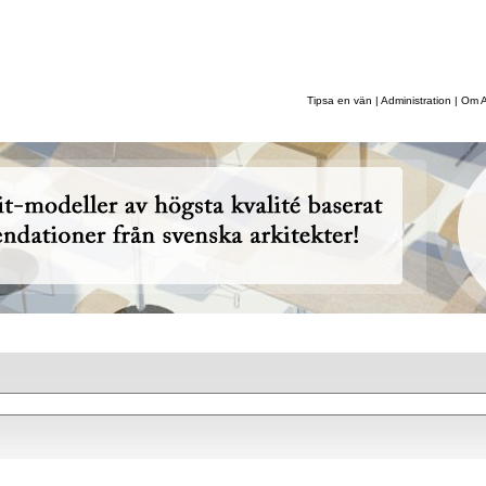
ffärsområden
|
Referenser
|
Om Astacus
|
Kontakt
Tipsa en vän
|
Administration
|
Om A