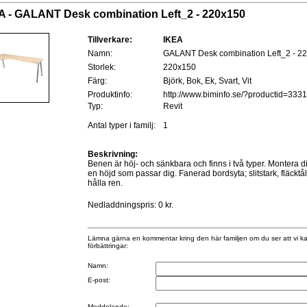
A - GALANT Desk combination Left_2 - 220x150
Tillverkare:
IKEA
Namn:
GALANT Desk combination Left_2 - 2
Storlek:
220x150
Färg:
Björk, Bok, Ek, Svart, Vit
Produktinfo:
http://www.biminfo.se/?productid=333
Typ:
Revit
Antal typer i familj:
1
Beskrivning:
Benen är höj- och sänkbara och finns i två typer. Montera di
en höjd som passar dig. Fanerad bordsyta; slitstark, fläcktåli
hålla ren.
Nedladdningspris: 0 kr.
Lämna gärna en kommentar kring den här familjen om du ser att vi k
förbättringar:
Namn:
E-post:
Meddelande: