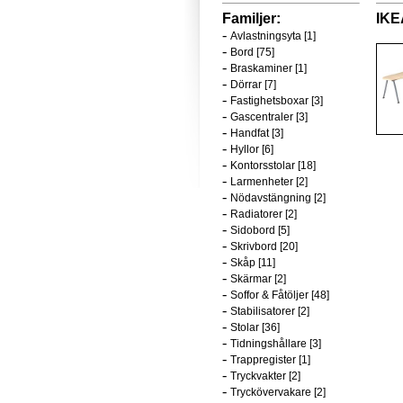
Familjer:
IKE
-
Avlastningsyta [1]
-
Bord [75]
-
Braskaminer [1]
-
Dörrar [7]
-
Fastighetsboxar [3]
-
Gascentraler [3]
-
Handfat [3]
-
Hyllor [6]
-
Kontorsstolar [18]
-
Larmenheter [2]
-
Nödavstängning [2]
-
Radiatorer [2]
-
Sidobord [5]
-
Skrivbord [20]
-
Skåp [11]
-
Skärmar [2]
-
Soffor & Fåtöljer [48]
-
Stabilisatorer [2]
-
Stolar [36]
-
Tidningshållare [3]
-
Trappregister [1]
-
Tryckvakter [2]
-
Tryckövervakare [2]